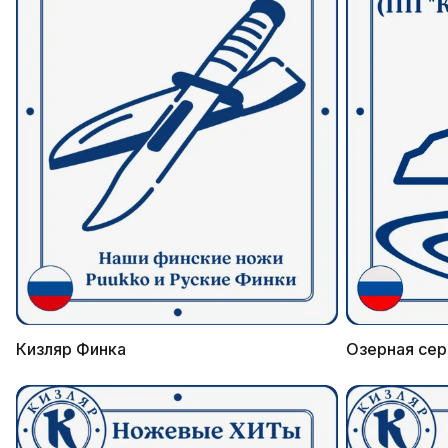
Кизляр Финка
Озерная сер