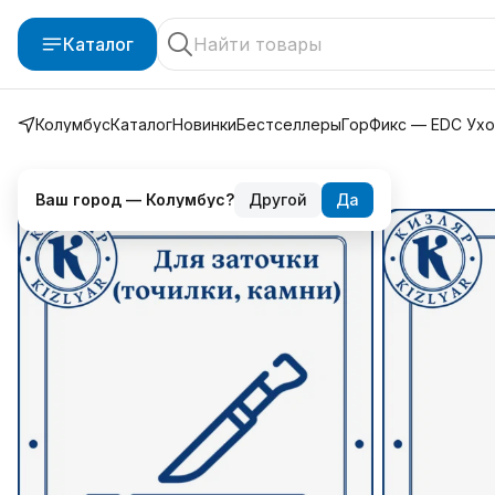
Каталог
Колумбус
Каталог
Новинки
Бестселлеры
ГорФикс — EDC Ух
Каталог