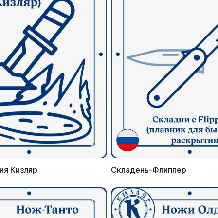
ия Кизляр
Складень-Флиппер