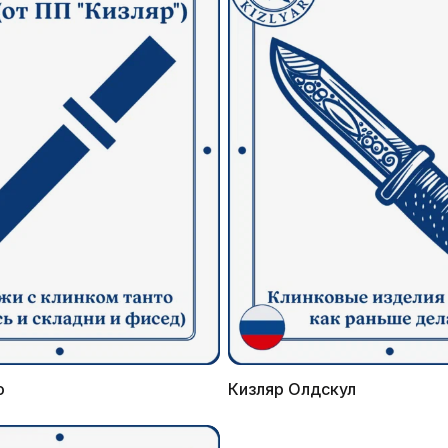
о
Кизляр Олдскул