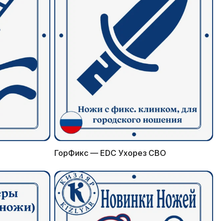
ГорФикс — EDC Ухорез СВО