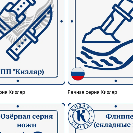
рия Кизляр
Речная серия Кизляр