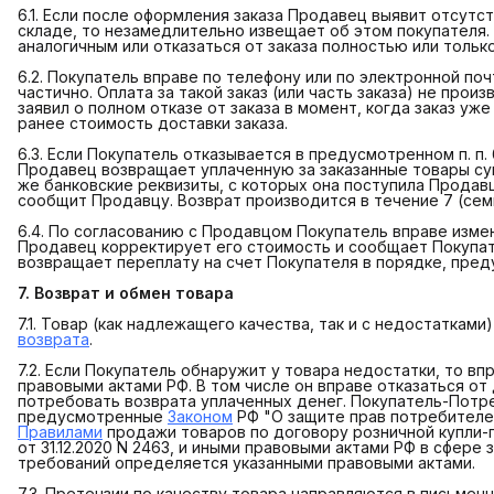
6.1. Если после оформления заказа Продавец выявит отсутст
складе, то незамедлительно извещает об этом покупателя
аналогичным или отказаться от заказа полностью или тольк
6.2. Покупатель вправе по телефону или по электронной по
частично. Оплата за такой заказ (или часть заказа) не прои
заявил о полном отказе от заказа в момент, когда заказ уж
ранее стоимость доставки заказа.
6.3. Если Покупатель отказывается в предусмотренном п. п. 
Продавец возвращает уплаченную за заказанные товары сумм
же банковские реквизиты, с которых она поступила Продав
сообщит Продавцу. Возврат производится в течение 7 (семи
6.4. По согласованию с Продавцом Покупатель вправе измен
Продавец корректирует его стоимость и сообщает Покупа
возвращает переплату на счет Покупателя в порядке, пред
7. Возврат и обмен товара
7.1. Товар (как надлежащего качества, так и с недостаткам
возврата
.
7.2. Если Покупатель обнаружит у товара недостатки, то 
правовыми актами РФ. В том числе он вправе отказаться от
потребовать возврата уплаченных денег. Покупатель-Потр
предусмотренные
Законом
РФ "О защите прав потребителей
Правилами
продажи товаров по договору розничной купли
от 31.12.2020 N 2463, и иными правовыми актами РФ в сфер
требований определяется указанными правовыми актами.
7.3. Претензии по качеству товара направляются в письме