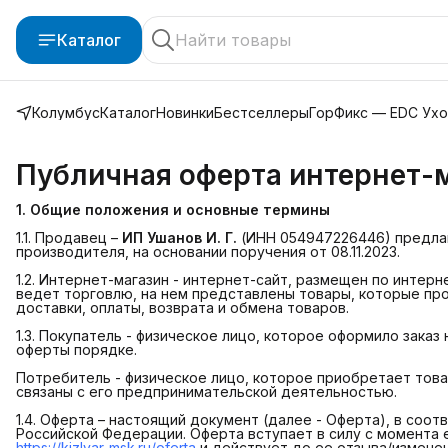
Каталог
Колумбус
Каталог
Новинки
Бестселлеры
ГорФикс — EDC Ух
Публичная оферта интернет-
1. Общие положения и основные термины
1.1. Продавец –
ИП Ушанов И. Г.
(ИНН 054947226446) предла
производителя, на основании поручения от 08.11.2023.
1.2. Интернет-магазин - интернет-сайт, размещен по интер
ведет торговлю, на нем представлены товары, которые пр
доставки, оплаты, возврата и обмена товаров.
1.3. Покупатель - физическое лицо, которое оформило заказ
оферты порядке.
Потребитель - физическое лицо, которое приобретает това
связаны с его предпринимательской деятельностью.
1.4. Оферта – настоящий документ (далее - Оферта), в соотв
Российской Федерации. Оферта вступает в силу с момента 
https://kizlyar-msk.ru/oferta
и действует до ее отзыва/изменен