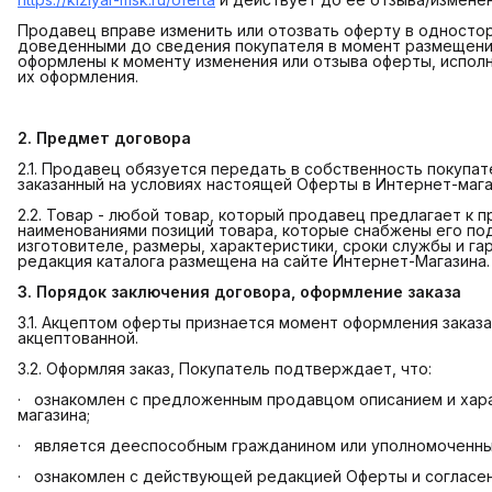
Продавец вправе изменить или отозвать оферту в одностор
доведенными до сведения покупателя в момент размещения
оформлены к моменту изменения или отзыва оферты, испол
их оформления.
2. Предмет договора
2.1. Продавец обязуется передать в собственность покупат
заказанный на условиях настоящей Оферты в Интернет-мага
2.2. Товар - любой товар, который продавец предлагает к 
наименованиями позиций товара, которые снабжены его по
изготовителе, размеры, характеристики, сроки службы и га
редакция каталога размещена на сайте Интернет-Магазина.
3. Порядок заключения договора, оформление заказа
3.1. Акцептом оферты признается момент оформления заказ
акцептованной.
3.2. Оформляя заказ, Покупатель подтверждает, что:
· ознакомлен с предложенным продавцом описанием и хара
магазина;
· является дееспособным гражданином или уполномоченным
· ознакомлен с действующей редакцией Оферты и согласен