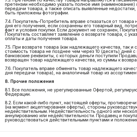
претензии необходимо указать полное имя (наименование) п
передачи товара, а также описать выявленные недостатки,
быть приложены фотографии.
7.4. Покупатель-Потребитель вправе отказаться от товара 
дня его получения, если сохранены его товарный вид, пот
факт и условия покупки. Если документ не сохранен, Покуп
Покупатель составляет заявление о возврате товара, с ука
оплаты и даты получения товара.
7.5. При возврате товара (как надлежащего качества, так 
стоимость товара не позднее чем через 10 (десять) дней с
банковские реквизиты, с которых деньги поступили Продав
возвращен товар надлежащего качества, из суммы к возвра
7.6. Покупатель вправе обменять товар надлежащего качест
дня передачи товара), на аналогичный товар из ассортимен
8. Прочие положения
8.1. Все положения, не урегулированные Офертой, регулир
Федерации.
8.2. Если какой-либо пункт, настоящей оферты, противор
(на момент акцептирования оферты), стороны руководству
недействительным. Недействительность одного или нескол
аннулированию или недействительности. Продавец и покуп
руководствоваться действительными пунктами и положени