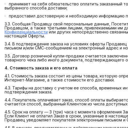
· принимает на себя обязательство оплатить заказанный то
выбранного способа доставки;
· предоставил достоверную и необходимую информацию при
3.3. Сообщая Продавцу свой персональные данные, Посетит
Продавцом, а также третьими лицами, привлекаемыми им д
Конфиденциальности
или других непосредственно связанны
настоящей Оферты.
3.4. В подтверждение заказа на условиях оферты Продавец
письмом и/или СМС-сообщением на электронный адрес и но
3.5. Договор розничной купли-продажи считается заключе
товарного чека либо иного документа, подтверждающего о
4. Стоимость заказа и его оплата
4.1. Стоимость заказа состоит из цены товара, которую о
Интернет-Магазине, а также стоимости его доставки.
4.3. Тарифы на доставку с учетом ее способа, временных и
подтверждения заказа.
4.4. Покупатель оплачивает заказ, способ оплаты выбирает
считается способ, выбранный Клиентом из числа доступных
4.5. Срок на оплату — 3 (три) часа с момента оформления З
Если Клиент не оплатил Заказ в сроки, указанные в настоящ
Продавец уведомляет покупателя электронным письмом и
4.5. В случаях, предусмотренных действующим законодатель