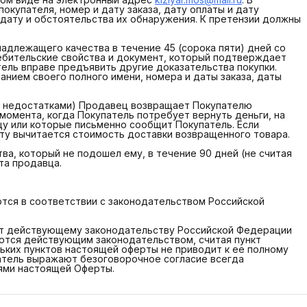
окупателя, номер и дату заказа, дату оплаты и дату
 дату и обстоятельства их обнаружения. К претензии должны
надлежащего качества в течение 45 (сорока пяти) дней со
ребительские свойства и документ, который подтверждает
атель вправе предъявить другие доказательства покупки.
занием своего полного имени, номера и даты заказа, даты
и с недостатками) Продавец возвращает Покупателю
 момента, когда Покупатель потребует вернуть деньги, на
цу или которые письменно сообщит Покупатель. Если
ту вычитается стоимость доставки возвращенного товара.
ва, который не подошел ему, в течение 90 дней (не считая
та продавца.
уются в соответствии с законодательством Российской
ечит действующему законодательству Российской Федерации
ются действующим законодательством, считая пункт
ьких пунктов настоящей оферты не приводит к ее полному
атель выражают безоговорочное согласие всегда
ями настоящей Оферты.