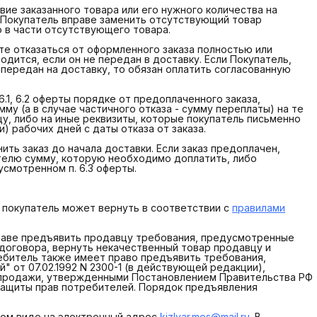
вие заказанного товара или его нужного количества на
. Покупатель вправе заменить отсутствующий товар
о в части отсутствующего товара.
чте отказаться от оформленного заказа полностью или
зводится, если он не передан в доставку. Если Покупатель,
е передан на доставку, то обязан оплатить согласованную
6.1, 6.2 оферты порядке от предоплаченного заказа,
у (а в случае частичного отказа - сумму переплаты) на те
цу, либо на иные реквизиты, которые покупатель письменно
) рабочих дней с даты отказа от заказа.
ить заказ до начала доставки. Если заказ предоплачен,
телю сумму, которую необходимо доплатить, либо
усмотренном п. 6.3 оферты.
и) покупатель может вернуть в соответствии с
правилами
вправе предъявить продавцу требования, предусмотренные
 договора, вернуть некачественный товар продавцу и
ебитель также имеет право предъявить требования,
" от 07.02.1992 N 2300-1 (в действующей редакции),
-продажи, утвержденными Постановлением Правительства РФ
е защиты прав потребителей. Порядок предъявления
нном виде на электронный адрес
kizlyar.mos@mail.ru
. В