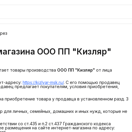
орез
магазина ООО ПП "Кизляр"
гает товары производства
ООО ПП "Кизляр"
от лица
нет-адресу:
https://kizlyar-msk.ru/
. С его помощью продавец
одавец предлагает покупателям, условия приобретения,
 на приобретение товара у продавца в установленном разд. 3
р для личных, семейных, домашних и иных нужд, которые не
етствии со ст.435 и п.2 ст.437 Гражданского кодекса
ее размещения на сайте интернет-магазина по адресу:
ия.