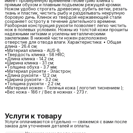
имеет проверенную временем геометрию клинка с
прямым обухом и плавным подъемом режущей кромки.
Ножом удобно строгать древесину, рубить ветки, резать
ткань и пластик, чистить рыбу и разделывать некрупную
боровую дичь. Клинок из твердой нержавеющей стали
сохраняет остроту в течение длительного времени.
Разборная конструкция рукояти позволяет легко чистить
нож в полевых условиях. Ножны из толстой кожи прошиты
надежными нитками и усилены металлическими
заклепками. В нижней части ножен расположено
отверстие для отвода влаги. Характеристика: • Общая
длина - 26.4 см;
•Материал клинка - AUS-8;
•Твердость клинка - 58 HRC;
•Длина клинка - 14.2 см;
•Ширина клинка - 3.1 см;
•Толщина обуха - 3.7 мм;
•Материал рукояти - Эластрон;
•Длина рукояти - 12.2 см;
•Ширина рукояти - 3.2 см;
•Толщина рукояти - 2.2 см;
•Материал ножен - Телячья кожа ( логотип тиснением );
•Вес ножа - 186 г / Вес в ножнах - 273 г.
Услуги к товару
Услуги оплачиваются отдельно — свяжемся с вами после
заказа для уточнения деталей и оплаты.