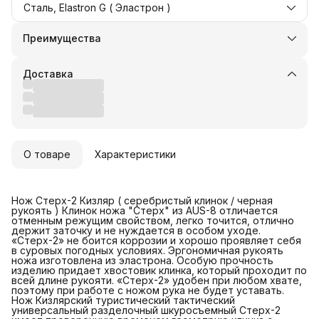
Сталь, Elastron G ( Эластрон )
Преимущества
Оплата частями в Сплит
Доставка в пункты выдачи или до двери
Доставка
Удобный возврат
О товаре
Характеристики
Нож Стерх-2 Кизляр ( серебристый клинок / черная
рукоять ) Клинок ножа "Стерх" из AUS-8 отличается
отменным режущим свойством, легко точится, отлично
держит заточку и не нуждается в особом уходе.
«Стерх-2» не боится коррозии и хорошо проявляет себя
в суровых погодных условиях. Эргономичная рукоять
ножа изготовлена из эластрона. Особую прочность
изделию придает хвостовик клинка, который проходит по
всей длине рукояти. «Стерх-2» удобен при любом хвате,
поэтому при работе с ножом рука не будет уставать.
Нож Кизлярский туристический тактический
универсальный разделочный шкуросъемный Стерх-2