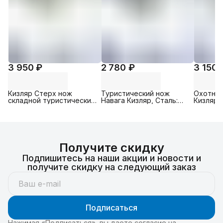
3 950 ₽
2 780 ₽
3 150 
Кизляр Стерх нож
Туристический нож
Охотнич
складной туристический,
Навага Кизляр, Cталь:
Кизляр (f
Рукоять: Сталь; Орех,
AUS-8, Рукоять:
AUS-8, 
Сталь: AUS-8
Эластрон ( серебристый
Эластр
/ черный )
Получите скидку
Подпишитесь на наши акции и новости и
получите скидку на следующий заказ
Подписаться
Нажимая «Подписаться», вы даете согласие на