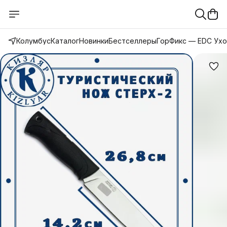
Колумбус
Каталог
Новинки
Бестселлеры
ГорФикс — EDC Ух