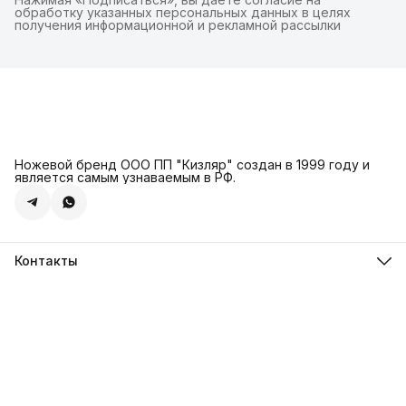
обработку указанных персональных данных в целях
получения информационной и рекламной рассылки
Ножевой бренд ООО ПП "Кизляр" создан в 1999 году и
является самым узнаваемым в РФ.
Контакты
Адрес
г. Москва, Сколковское ш., д. 31С2
Телефон
8 (925) 999-94-46
Режим работы
Пн-Вс, 10:00-18:00
Эл. почта
kizlyar.mos@mail.ru