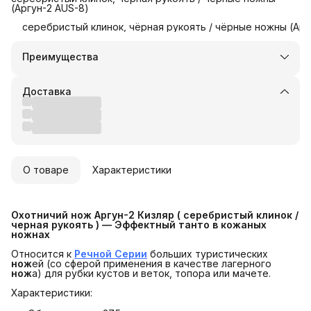
(Аргун-2 AUS-8)
серебристый клинок, чёрная рукоять / чёрные ножны (Арг
Преимущества
Оплата частями в Сплит
Доставка в пункты выдачи или до двери
Доставка
Удобный возврат
О товаре
Характеристики
Охотничий нож Аргун-2 Кизляр ( серебристый клинок / 
черная рукоять ) — Эффектный танто в кожаных 
ножнах
Относится к
Речной Серии
больших туристических
нож
ей (со сферой применения в качестве лагерного
нож
а) для рубки кустов и веток, топора или мачете.
Характеристики: