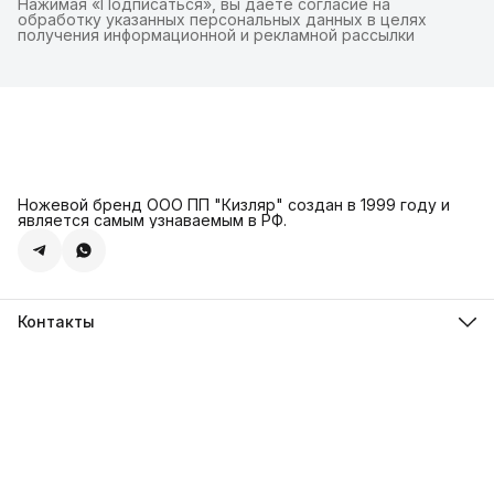
Нажимая «Подписаться», вы даете согласие на
обработку указанных персональных данных в целях
получения информационной и рекламной рассылки
Ножевой бренд ООО ПП "Кизляр" создан в 1999 году и
является самым узнаваемым в РФ.
Контакты
Адрес
г. Москва, Сколковское ш., д. 31С2
Телефон
8 (925) 999-94-46
Режим работы
Пн-Вс, 10:00-18:00
Эл. почта
kizlyar.mos@mail.ru