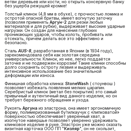
ветви деревьев или кости, но открыть консервную банку
без ущерба режущей кромке!
Толстый клинок (4,8 мм в обухе), с прочностью ломика и
остротой опасной бритвы, имеет вогнутую заточку
(позволяя применять
Аргун-2
для резки любых
материалов и для рубки), выдерживает высокие ударные
нагрузки. Он создан для нанесения глубоких
проникающих ударов, чтобы колоть, пробивать или
отсекать, причём делать всё это эффективно и
безопасно.
Сталь
AUS-8
, разработанная в Японии (в 1934 году),
зарекомендовала себя как золотая середина
универсальности. Клинок, из нее, легко поддаётся
заточке и не подвержен коррозии! Такие клинки способны
долго сохранять остроту лезвия и выдерживать
интенсивное использование без значительной
деформации или износа.
Финишная обработка клинка:
StoneWash
( стоунвош )
позволяет избежать появления мелких царапин.
Серебристый клинок (метал без покрытия) это самый
привычный и аутентичный вид данного изделия, но он
требует бережного обращения и ухода.
Рукоять
Аргуна
из эластрона, она имеет эргономичную
форму, полимеризованный бутилкаучук с «липковатой»
поверхностью обеспечивает уверенный хват, а
изогнутое навершье позволяет уверенно удерживать
клинковое изделие в руке. Эластрон уже можно сказать
визитная карточка ООО ПП "
Кизляр
", он не скользит,