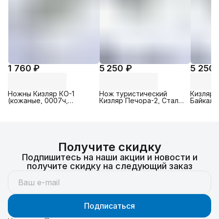
1 760 ₽
5 250 ₽
5 250 
Ножны Кизляр КО-1
Нож туристический
Кизляр 
(кожаные, 0007ч,
Кизляр Печора-2, Сталь:
Байкал-2 
черные), Материал: кожа
AUS-8, Рукоять:
Сталь: A
/ ABS-пластик
Эластрон ( серебристый
Эластр
/ черный )
Получите скидку
Подпишитесь на наши акции и новости и
получите скидку на следующий заказ
Подписаться