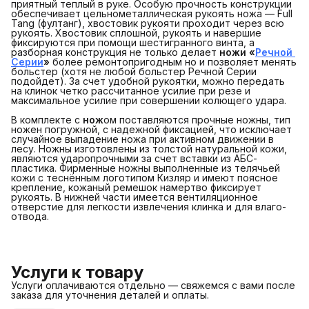
приятный теплый в руке. Особую прочность конструкции
обеспечивает цельнометаллическая рукоять ножа — Full
Tang (фултанг), хвостовик рукояти проходит через всю
рукоять. Хвостовик сплошной, рукоять и навершие
фиксируются при помощи шестигранного винта, а
разборная конструкция не только делает
ножи «
Речной 
Серии
»
более ремонтопригодным но и позволяет менять
больстер (хотя не любой больстер Речной Серии
подойдет). За счет удобной рукоятки, можно передать
на клинок четко рассчитанное усилие при резе и
максимальное усилие при совершении колющего удара.
В комплекте с
нож
ом поставляются прочные ножны, тип
ножен погружной, с надежной фиксацией, что исключает
случайное выпадение ножа при активном движении в
лесу. Ножны изготовлены из толстой натуральной кожи,
являются ударопрочными за счет вставки из АБС-
пластика. Фирменные ножны выполненные из телячьей
кожи с теснённым логотипом Кизляр и имеют поясное
крепление, кожаный ремешок намертво фиксирует
рукоять. В нижней части имеется вентиляционное
отверстие для легкости извлечения клинка и для влаго-
отвода.
Услуги к товару
Услуги оплачиваются отдельно — свяжемся с вами после
заказа для уточнения деталей и оплаты.