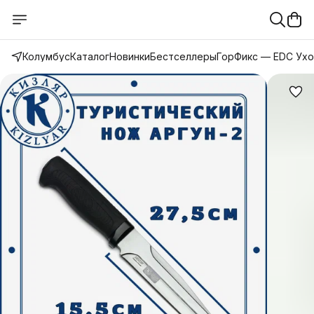
Колумбус
Каталог
Новинки
Бестселлеры
ГорФикс — EDC Ух