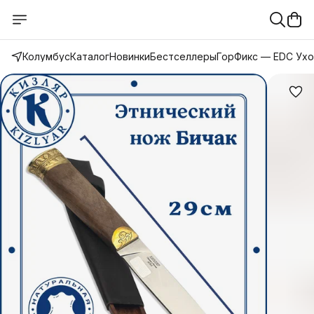
Колумбус
Каталог
Новинки
Бестселлеры
ГорФикс — EDC Ух