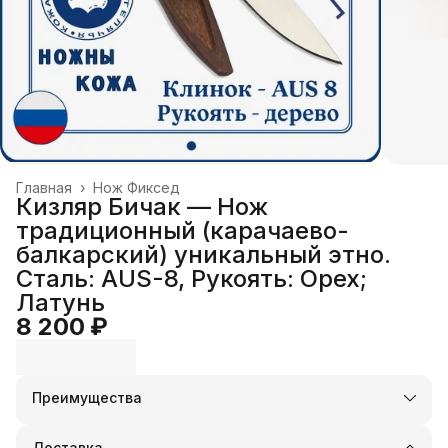
Главная
›
Нож Фиксед
Кизляр Бичак — Нож
традиционный (карачаево-
балкарский) уникальный этно.
Сталь: AUS-8, Рукоять: Орех;
Латунь
8 200 ₽
Преимущества
Оплата частями в Сплит
Доставка в пункты выдачи или до двери
Доставка