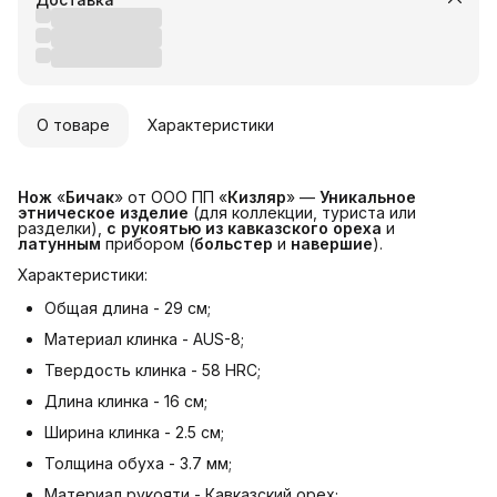
Удобный возврат
О товаре
Характеристики
Нож
«
Бичак
» от ООО ПП «
Кизляр
» —
Уникальное 
этническое изделие
(для коллекции, туриста или
разделки),
с рукоятью из кавказского ореха
и
латунным
прибором (
больстер
и
навершие
).
Характеристики:
Общая длина - 29 см;
Материал клинка - AUS-8;
Твердость клинка - 58 HRC;
Длина клинка - 16 см;
Ширина клинка - 2.5 см;
Толщина обуха - 3.7 мм;
Материал рукояти - Кавказский орех;