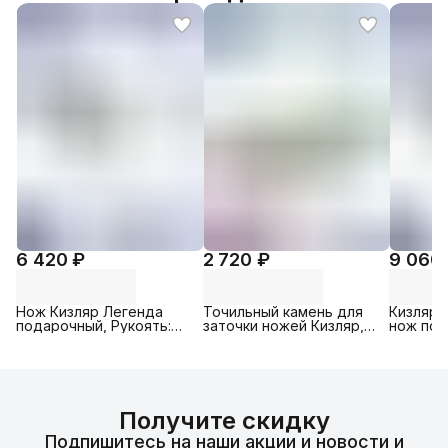
6 420 ₽
2 720 ₽
9 060
Нож Кизляр Легенда
Точильный камень для
Кизляр 
подарочный, Рукоять:
заточки ножей Кизляр,
нож под
Латунь; Черный граб,
на подставке,
Рукоять:
Сталь: AUS-8
двухсторонний 240 /
Кавказс
1000 грит
AUS-8
Получите скидку
Подпишитесь на наши акции и новости и