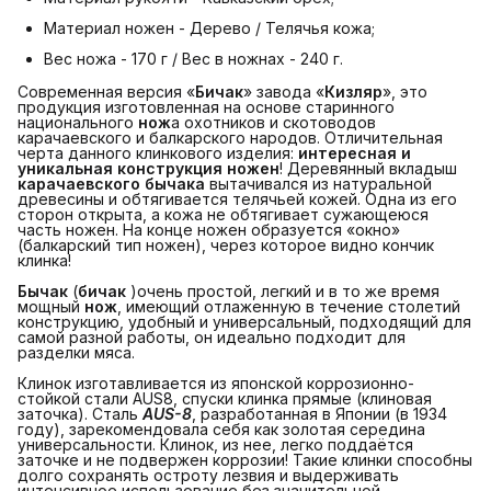
Материал ножен - Дерево / Телячья кожа;
Вес ножа - 170 г / Вес в ножнах - 240 г.
Современная версия «
Бичак
» завода «
Кизляр
», это
продукция изготовленная на основе старинного
национального
нож
а охотников и скотоводов
карачаевского и балкарского народов. Отличительная
черта данного клинкового изделия:
интересная и 
уникальная конструкция ножен
! Деревянный вкладыш
карачаевского бычака
вытачивался из натуральной
древесины и обтягивается телячьей кожей. Одна из его
сторон открыта, а кожа не обтягивает сужающеюся
часть ножен. На конце ножен образуется «окно»
(балкарский тип ножен), через которое видно кончик
клинка!
Бычак
(
бичак
)очень простой, легкий и в то же время
мощный
нож
, имеющий отлаженную в течение столетий
конструкцию, удобный и универсальный, подходящий для
самой разной работы, он идеально подходит для
разделки мяса.
Клинок изготавливается из японской коррозионно-
стойкой стали AUS8, спуски клинка прямые (клиновая
заточка). Сталь
AUS-8
, разработанная в Японии (в 1934
году), зарекомендовала себя как золотая середина
универсальности. Клинок, из нее, легко поддаётся
заточке и не подвержен коррозии! Такие клинки способны
долго сохранять остроту лезвия и выдерживать
интенсивное использование без значительной