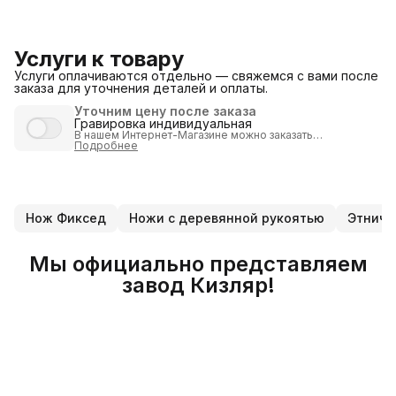
Услуги к товару
Услуги оплачиваются отдельно — свяжемся с вами после
заказа для уточнения деталей и оплаты.
Уточним цену после заказа
Гравировка индивидуальная
В нашем Интернет-Магазине можно
заказать
индивидуализацию
Подробнее
продукции путем нанесения
гравировки
.
Внимание:
товар с гравировкой
возврату или обмену не
подлежит
!
Индивидуальная гравировка выполняется
по полной
предоплате
после согласования изображения или
надписи.
Нож Фиксед
Ножи с деревянной рукоятью
Этниче
После получения заказа, мы согласуем стоимость и вид
гравировки и вышлем Вам ссылку (на оплату услуги).
Стоит учесть, что
индивидуальная гравировка
может
занять несколько дней. Лучше заказвать
изделия с
Мы официально представляем
гравировкой
зарание!
Стоимость услуги от 1000 рублей
(определяется в
завод Кизляр!
индивидуальном порядке, в зависимости от размера и
сложености работы).