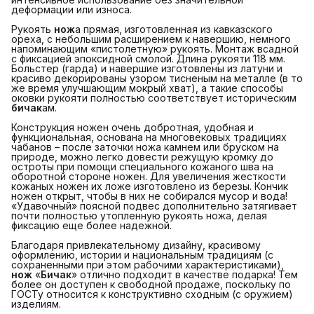
деформации или износа.
Рукоять
нож
а прямая, изготовленная из кавказского
ореха, с небольшим расширением к навершию, немного
напоминающим «пистолетную» рукоять. Монтаж всадной
с фиксацией эпоксидной смолой. Длина рукояти 118 мм.
Больстер (гарда) и навершие изготовлены из латуни и
красиво декорированы узором тисненым на металле (в то
же время улучшающим мокрый хват), а такие способы
оковки рукояти полностью соответствует историческим
бичак
ам.
Конструкция ножен очень добротная, удобная и
функциональная, основана на многовековых традициях
чабанов – после заточки ножа камнем или бруском на
природе, можно легко довести режущую кромку до
остроты при помощи специального кожаного шва на
оборотной стороне ножен. Для увеличения жесткости
кожаных ножен их ложе изготовлено из березы. Кончик
ножен открыт, чтобы в них не собирался мусор и вода!
«Удавочный» поясной подвес дополнительно затягивает
почти полностью утопленную рукоять ножа, делая
фиксацию еще более надежной.
Благодаря привлекательному дизайну, красивому
оформлению, истории и национальным традициям (с
сохраненными при этом рабочими характеристиками),
нож
«
Бичак
» отлично подходит в качестве подарка! Тем
более он доступен к свободной продаже, поскольку по
ГОСТу относится к конструктивно сходным (с оружием)
изделиям.