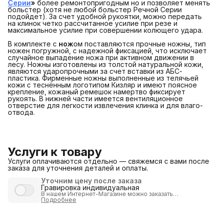
Серии
»
более ремонтопригодным но и позволяет менять
больстер (хотя не любой больстер Речной Серии
подойдет). За счет удобной рукоятки, можно передать
на клинок четко рассчитанное усилие при резе и
максимальное усилие при совершении колющего удара.
В комплекте с
нож
ом поставляются прочные ножны, тип
ножен погружной, с надежной фиксацией, что исключает
случайное выпадение ножа при активном движении в
лесу. Ножны изготовлены из толстой натуральной кожи,
являются ударопрочными за счет вставки из АБС-
пластика. Фирменные ножны выполненные из телячьей
кожи с теснённым логотипом Кизляр и имеют поясное
крепление, кожаный ремешок намертво фиксирует
рукоять. В нижней части имеется вентиляционное
отверстие для легкости извлечения клинка и для влаго-
отвода.
Услуги к товару
Услуги оплачиваются отдельно — свяжемся с вами после
заказа для уточнения деталей и оплаты.
Уточним цену после заказа
Гравировка индивидуальная
В нашем Интернет-Магазине можно
заказать
индивидуализацию
Подробнее
продукции путем нанесения
гравировки
.
Внимание:
товар с гравировкой
возврату или обмену не
подлежит
!