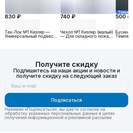
Только 
830 ₽
740 ₽
500 ₽
Тек-Лок №1 Кизляр —
Чехол №1 Кизляр (малый)
Бусина 
Универсальный подвес
— Для складного ножа,
Темлячн
(модульное крепление
Материал: черная
латуни)
Tek Lok), клипса на
кордура 130x39x16 мм
(парако
ремень или MOLLE
Получите скидку
Подпишитесь на наши акции и новости и
получите скидку на следующий заказ
Подписаться
Нажимая «Подписаться», вы даете согласие на
обработку указанных персональных данных в целях
получения информационной и рекламной рассылки