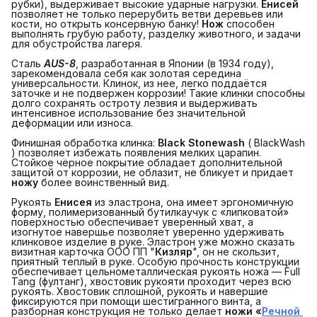
рубки), выдерживает высокие ударные нагрузки.
Енисей
позволяет не только перерубить ветви деревьев или
кости, но открыть консервную банку!
Нож
способен
выполнять грубую работу, разделку животного, и задачи
для обустройства лагеря.
Сталь
AUS-8
, разработанная в Японии (в 1934 году),
зарекомендовала себя как золотая середина
универсальности. Клинок, из нее, легко поддаётся
заточке и не подвержен коррозии! Такие клинки способны
долго сохранять остроту лезвия и выдерживать
интенсивное использование без значительной
деформации или износа.
Финишная обработка клинка:
Black Stonewash
( BlackWash
) позволяет избежать появления мелких царапин.
Стойкое чёрное покрытие обладает дополнительной
защитой от коррозии, не облазит, не бликует и придает
ножу
более воинственный вид.
Рукоять
Енисея
из эластрона, она имеет эргономичную
форму, полимеризованный бутилкаучук с «липковатой»
поверхностью обеспечивает уверенный хват, а
изогнутое навершье позволяет уверенно удерживать
клинковое изделие в руке. Эластрон уже можно сказать
визитная карточка ООО ПП "
Кизляр
", он не скользит,
приятный теплый в руке. Особую прочность конструкции
обеспечивает цельнометаллическая рукоять ножа — Full
Tang (фултанг), хвостовик рукояти проходит через всю
рукоять. Хвостовик сплошной, рукоять и навершие
фиксируются при помощи шестигранного винта, а
разборная конструкция не только делает
ножи «
Речной 