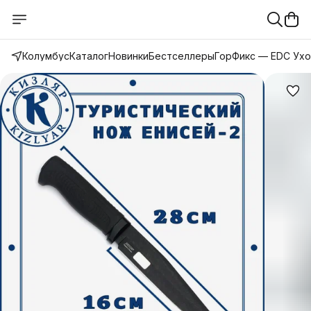
Колумбус
Каталог
Новинки
Бестселлеры
ГорФикс — EDC Ух