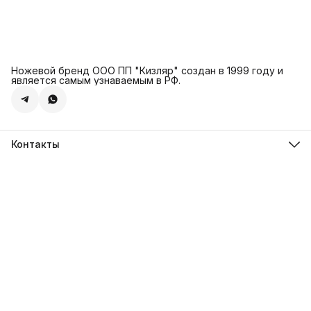
Ножевой бренд ООО ПП "Кизляр" создан в 1999 году и
является самым узнаваемым в РФ.
Контакты
Адрес
г. Москва, Сколковское ш., д. 31С2
Телефон
8 (925) 999-94-46
Режим работы
Пн-Вс, 10:00-18:00
Эл. почта
kizlyar.mos@mail.ru