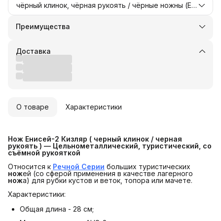
чёрный клинок, чёрная рукоять / чёрные ножны (Енисей-2 full black)
Преимущества
Оплата частями в Сплит
Доставка в пункты выдачи или до двери
Доставка
Удобный возврат
О товаре
Характеристики
Нож Енисей-2 Кизляр ( черный клинок / черная 
рукоять ) — Цельнометаллический, туристический, со 
съёмной рукояткой
Относится к
Речной Серии
больших туристических
нож
ей (со сферой применения в качестве лагерного
нож
а) для рубки кустов и веток, топора или мачете.
Характеристики:
Общая длина - 28 см;