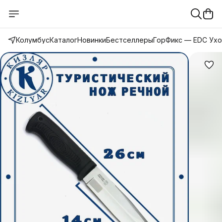
Колумбус
Каталог
Новинки
Бестселлеры
ГорФикс — EDC Ух