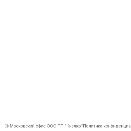
Пн-Вс, 10:00-18:00
Эл. почта
kizlyar.mos@mail.ru
ⓒ Московский офис ООО ПП "Кизляр"
Политика конфиденциа