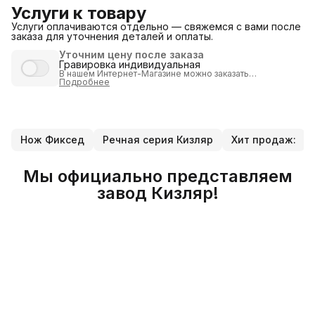
Услуги к товару
Услуги оплачиваются отдельно — свяжемся с вами после
заказа для уточнения деталей и оплаты.
Уточним цену после заказа
Гравировка индивидуальная
В нашем Интернет-Магазине можно
заказать
индивидуализацию
Подробнее
продукции путем нанесения
гравировки
.
Внимание:
товар с гравировкой
возврату или обмену не
подлежит
!
Индивидуальная гравировка выполняется
по полной
предоплате
после согласования изображения или
надписи.
Нож Фиксед
Речная серия Кизляр
Хит продаж:
После получения заказа, мы согласуем стоимость и вид
гравировки и вышлем Вам ссылку (на оплату услуги).
Стоит учесть, что
индивидуальная гравировка
может
занять несколько дней. Лучше заказвать
изделия с
Мы официально представляем
гравировкой
зарание!
Стоимость услуги от 1000 рублей
(определяется в
завод Кизляр!
индивидуальном порядке, в зависимости от размера и
сложености работы).