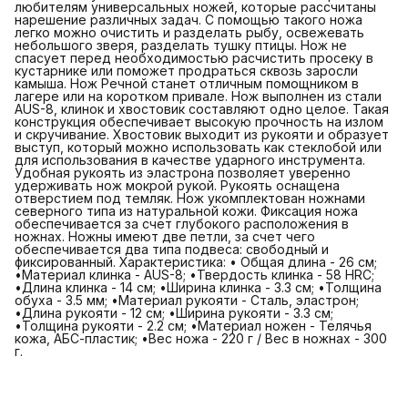
любителям универсальных ножей, которые рассчитаны
нарешение различных задач. С помощью такого ножа
легко можно очистить и разделать рыбу, освежевать
небольшого зверя, разделать тушку птицы. Нож не
спасует перед необходимостью расчистить просеку в
кустарнике или поможет продраться сквозь заросли
камыша. Нож Речной станет отличным помощником в
лагере или на коротком привале. Нож выполнен из стали
AUS-8, клинок и хвостовик составляют одно целое. Такая
конструкция обеспечивает высокую прочность на излом
и скручивание. Хвостовик выходит из рукояти и образует
выступ, который можно использовать как стеклобой или
для использования в качестве ударного инструмента.
Удобная рукоять из эластрона позволяет уверенно
удерживать нож мокрой рукой. Рукоять оснащена
отверстием под темляк. Нож укомплектован ножнами
северного типа из натуральной кожи. Фиксация ножа
обеспечивается за счет глубокого расположения в
ножнах. Ножны имеют две петли, за счет чего
обеспечивается два типа подвеса: свободный и
фиксированный. Характеристика: • Общая длина - 26 см;
•Материал клинка - AUS-8; •Твердость клинка - 58 HRC;
•Длина клинка - 14 см; •Ширина клинка - 3.3 см; •Толщина
обуха - 3.5 мм; •Материал рукояти - Сталь, эластрон;
•Длина рукояти - 12 см; •Ширина рукояти - 3.3 см;
•Толщина рукояти - 2.2 см; •Материал ножен - Телячья
кожа, АБС-пластик; •Вес ножа - 220 г / Вес в ножнах - 300
г.