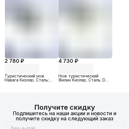
2 780 ₽
4 730 ₽
Туристический нож
Нож туристический
Навага Кизляр, Cталь:
Филин Кизляр, Сталь: D2,
AUS-8, Рукоять:
Рукоять: Эластрон (
Эластрон ( серебристый
серебристый / черный )
/ черный )
Получите скидку
Подпишитесь на наши акции и новости и
получите скидку на следующий заказ