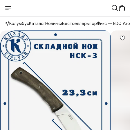
Колумбус
Каталог
Новинки
Бестселлеры
ГорФикс — EDC Ух