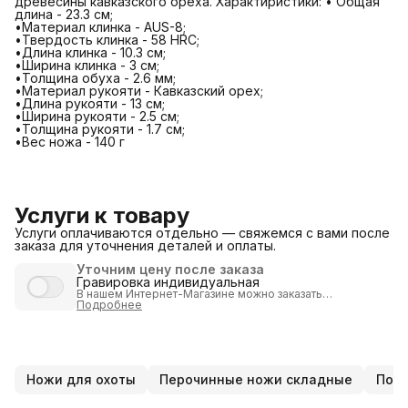
древесины кавказского ореха. Характиристики: • Общая
длина - 23.3 см;
•Материал клинка - AUS-8;
•Твердость клинка - 58 HRC;
•Длина клинка - 10.3 см;
•Ширина клинка - 3 см;
•Толщина обуха - 2.6 мм;
•Материал рукояти - Кавказский орех;
•Длина рукояти - 13 см;
•Ширина рукояти - 2.5 см;
•Толщина рукояти - 1.7 см;
•Вес ножа - 140 г
Услуги к товару
Услуги оплачиваются отдельно — свяжемся с вами после
заказа для уточнения деталей и оплаты.
Уточним цену после заказа
Гравировка индивидуальная
В нашем Интернет-Магазине можно
заказать
индивидуализацию
Подробнее
продукции путем нанесения
гравировки
.
Внимание:
товар с гравировкой
возврату или обмену не
подлежит
!
Индивидуальная гравировка выполняется
по полной
предоплате
после согласования изображения или
надписи.
Ножи для охоты
Перочинные ножи складные
Пода
После получения заказа, мы согласуем стоимость и вид
гравировки и вышлем Вам ссылку (на оплату услуги).
Стоит учесть, что
индивидуальная гравировка
может