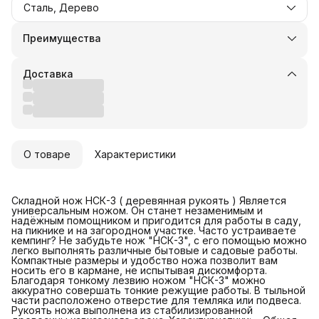
Сталь, Дерево
Преимущества
Оплата частями в Сплит
Доставка в пункты выдачи или до двери
Доставка
Удобный возврат
О товаре
Характеристики
Складной нож НСК-3 ( деревянная рукоять ) Является
универсальным ножом. Он станет незаменимым и
надёжным помощником и пригодится для работы в саду,
на пикнике и на загородном участке. Часто устраиваете
кемпинг? Не забудьте нож "НСК-3", с его помощью можно
легко выполнять различные бытовые и садовые работы.
Компактные размеры и удобство ножа позволит вам
носить его в кармане, не испытывая дискомфорта.
Благодаря тонкому лезвию ножом "НСК-3" можно
аккуратно совершать тонкие режущие работы. В тыльной
части расположено отверстие для темляка или подвеса.
Рукоять ножа выполнена из стабилизированной