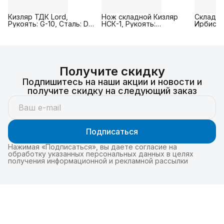
Кизляр ТДК Lord,
Нож складной Кизляр
Складно
Рукоять: G-10, Сталь: D2 (
НСК-1, Рукоять:
Ирбис с
черный )
Натуральное дерево,
Рукоять
Сталь: AUS-8
дерево,
Получите скидку
Подпишитесь на наши акции и новости и
получите скидку на следующий заказ
Подписаться
Нажимая «Подписаться», вы даете согласие на
обработку указанных персональных данных в целях
получения информационной и рекламной рассылки