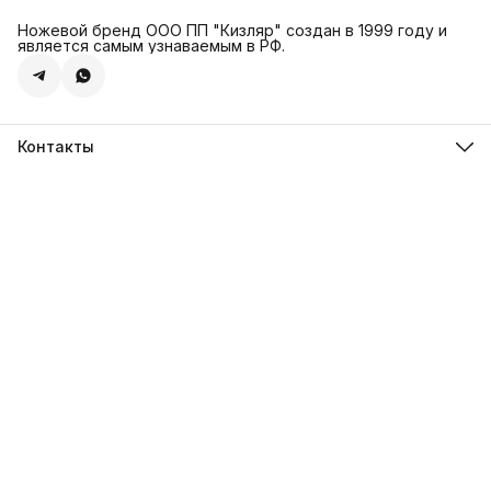
Ножевой бренд ООО ПП "Кизляр" создан в 1999 году и
является самым узнаваемым в РФ.
Контакты
Адрес
г. Москва, Сколковское ш., д. 31С2
Телефон
8 (925) 999-94-46
Режим работы
Пн-Вс, 10:00-18:00
Эл. почта
kizlyar.mos@mail.ru