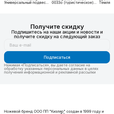
Универсальный подвес
0033о (туристическое) с
Темлячн
(модульное крепление
креплением для
латуни)
Tek Lok), клипса на
фиксации на ножнах
(парако
ремень или MOLLE
Получите скидку
Подпишитесь на наши акции и новости и
получите скидку на следующий заказ
Подписаться
Нажимая «Подписаться», вы даете согласие на
обработку указанных персональных данных в целях
получения информационной и рекламной рассылки
Ножевой бренд ООО ПП "Кизляр" создан в 1999 году и