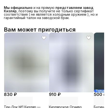
Мы официально
и на прямую
представляем завод
Кизляр
, поэтому вы получите не только сертификат
соответствия ( не является холодным оружием ), но и
гарантийный талон на заводской брак.
Вам может пригодиться
Только 
830 ₽
910 ₽
500 ₽
Тек-Лок №1 Кизляр —
Кизлярское Огниво
Бусина 