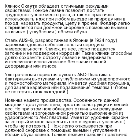
Клинок
Скаут
а обладает отличными режущими
свойствами. Тонкое лезвие позволит достать
труднодоступное место реза, а так же практично
использовать
нож
при любом выезде на природу или в
поход, нарезать продукты, щепу и прочее. Фолдер легко
открывается при должной сноровке с помощью выемки
на клинке ( углубления ) вблизи обуха.
Сталь
AUS-8
, разработанная в Японии (в 1934 году),
зарекомендовала себя как золотая середина
универсальности. Клинок, из нее, легко поддаётся
заточке и не подвержен коррозии! Такие клинки способны
долго сохранять остроту лезвия и выдерживать
интенсивное использование без значительной
деформации или износа.
Ультра-легкая пористая рукоять АБС-Пластика с
фактурными выступами и углублениями из ударопрочного
и термостойкого материала. Имеется удобная проушина,
для зацепа карабина или подаязывания темляка ( чтобы
не потерять
нож складной
).
Новинка нашего производства. Особенности данной
модели - доступная цена, простая конструкция и легкий
вес. Но при этом нож обладает отличными режущими
свойствами и эргономичной рукоятью выполненной из
ударопрочного АБС пластика. Имеется удобный карабин
за который можно закрепить нож в суровых условиях (
чтобы не потерять ). Нож легко открывается при
должной сноровке с помощью выемки ( углубления )
вблизи обуха клинка. Тонкое лезвие позволит практично