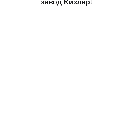
завод Кизляр!
индивидуальном порядке, в зависимости от размера и
сложености работы).