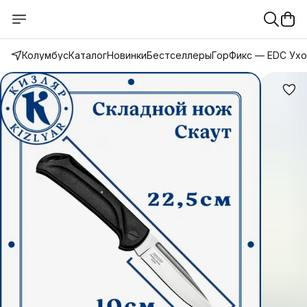
Колумбус
Каталог
Новинки
Бестселлеры
ГорФикс — EDC Ух