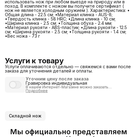
использовать нож при любом выезде на природу или в
поход. В комплекте с ножом вы получите сертификат (
нож не является холодным оружием ). Характеристика: •
Общая длина - 22.5 см; •Материал клинка - AUS-8;
•Твердость клинка - 58 HRC; •Длина клинка - 10 см;
•Ширина клинка - 2.5 см; •Толщина обуха - 2.4 мм;
•Материал рукояти - ABS-пластик; •Длина рукояти - 12.5
см; •Ширина рукояти - 2.5 см; •Толщина рукояти - 1.4 см;
•Вес ножа - 73 г
Услуги к товару
Услуги оплачиваются отдельно — свяжемся с вами после
заказа для уточнения деталей и оплаты.
Уточним цену после заказа
Гравировка индивидуальная
В нашем Интернет-Магазине можно
заказать
индивидуализацию
Подробнее
продукции путем нанесения
гравировки
.
Внимание:
товар с гравировкой
возврату или обмену не
подлежит
!
Индивидуальная гравировка выполняется
по полной
предоплате
после согласования изображения или
надписи.
Складной нож
После получения заказа, мы согласуем стоимость и вид
гравировки и вышлем Вам ссылку (на оплату услуги).
Стоит учесть, что
индивидуальная гравировка
может
занять несколько дней. Лучше заказвать
изделия с
Мы официально представляем
гравировкой
зарание!
Стоимость услуги от 1000 рублей
(определяется в