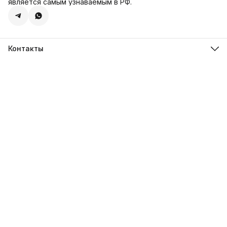
является самым узнаваемым в РФ.
Контакты
Адрес
г. Москва, Сколковское ш., д. 31С2
Телефон
8 (925) 999-94-46
Режим работы
Пн-Вс, 10:00-18:00
Эл. почта
kizlyar.mos@mail.ru