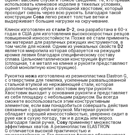
использовать клинковое изделие в тяжелых условиях,
оценят толщину обуха и сплошной хвостовик, который
проходит сквозь через всю рукоять. Благодаря такой
конструкции
Сова
легко режет толстые ветки и
выдерживает большие нагрузки на скручивание.
Клинок изготовлен из
стали D-2
, она разработана в 60-х
годах в США для изготовления высокоскоростных резцов
повышенной износостойкости. Позже её стали применять
как материал для различных режущих инструментов, в
том числе для ножей. Одним из уникальных свойств
D2
является микропила которая образуется на режущей
кромке лезвия благодаря специфическому составу
сплава. Цельнометаллическая конструкция фултанг
(сплошная, т.е металл на клинке и рукояти представляют
собой монолитную конструкцию).
Рукоятка
нож
а изготовлена из резинопластика Elastron G,
с отверстием для темляка, усиленным развальцованной
стальной втулкой из нержавеющей стали, которая
дополнительно крепит хвостовик внутри рукояти.
Хвостовик выходит у основания рукояти и представляет
из себя площадку с небольшим радиусом. Вы всегда
сможете воспользоваться этим конструктивным
элементом, если вам понадобиться совершать действия
связанные с ударной нагрузкой. Материал рукояти
обладает хорошей износостойкостью, уверенно сидит в
руке как в сухую погоду, так и в дождь или мороз.
Благодаря такой ручке,
Сову
применяют множеством
эффективных хватов. А резинопластик ELASTRON
G отличается высокой практичностью и
износостойкостью. Его пористая фактура обеспечивает