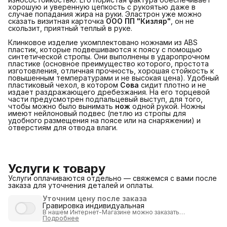
хорошую и уверенную цепкость с рукоятью даже в
случае попадания жира на руки. Эластрон уже можно
сказать визитная карточка
ООО ПП "Кизляр"
, он не
скользит, приятный теплый в руке.
Клинковое изделие укомплектовано ножнами из ABS
пластик, которые подвешиваются к поясу с помощью
синтетической стропы. Они выполнены в ударопрочном
пластике (основное преимущество которого, простота
изготовления, отличная прочность, хорошая стойкость к
повышенным температурами и не высокая цена). Удобный
пластиковый чехол, в котором
Сова
сидит плотно и не
издает раздражающего дребезжания. На его торцевой
части предусмотрен подпальцевый выступ, для того,
чтобы можно было вынимать
нож
одной рукой. Ножны
имеют нейлоновый подвес (петлю из стропы для
удобного размещения на поясе или на снаряжении) и
отверстиям для отвода влаги.
Услуги к товару
Услуги оплачиваются отдельно — свяжемся с вами после
заказа для уточнения деталей и оплаты.
Уточним цену после заказа
Гравировка индивидуальная
В нашем Интернет-Магазине можно
заказать
индивидуализацию
Подробнее
продукции путем нанесения
гравировки
.