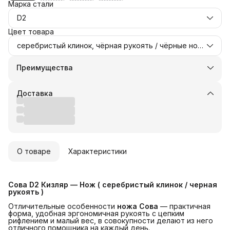
Марка стали
D2
Цвет товара
серебристый клинок, чёрная рукоять / чёрные ножны
Преимущества
Оплата частями в Сплит
Доставка в пункты выдачи или до двери
Доставка
Удобный возврат
О товаре
Характеристики
Сова D2 Кизляр — Нож ( серебристый клинок / черная 
рукоять )
Отличительные особенности
ножа Сова
— практичная
форма, удобная эргономичная рукоять с цепким
рифлением и малый вес, в совокупности делают из него
отличного помощника на каждый день.