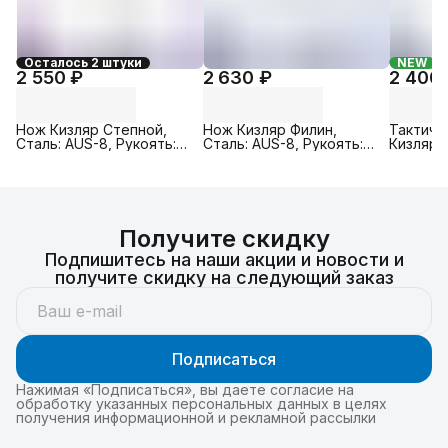
Осталось 2 штуки
NEW
2 550 ₽
2 630 ₽
2 400
Нож Кизляр Степной,
Нож Кизляр Филин,
Тактиче
Сталь: AUS-8, Рукоять:
Сталь: AUS-8, Рукоять:
Кизляр, 
Эластрон ( салатовый )
Эластрон ( серебристый
Рукоять
/ черный )
(серебр
Получите скидку
Подпишитесь на наши акции и новости и
получите скидку на следующий заказ
Подписаться
Нажимая «Подписаться», вы даете согласие на
обработку указанных персональных данных в целях
получения информационной и рекламной рассылки