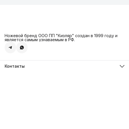
Ножевой бренд ООО ПП "Кизляр" создан в 1999 году и
является самым узнаваемым в РФ.
Контакты
Адрес
г. Москва, Сколковское ш., д. 31С2
Телефон
8 (925) 999-94-46
Режим работы
Пн-Вс, 10:00-18:00
Эл. почта
kizlyar.mos@mail.ru