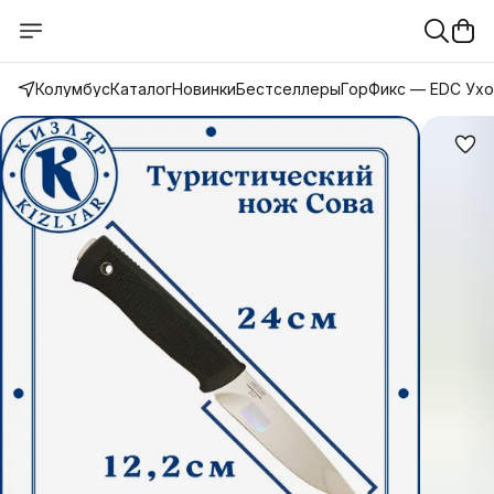
Колумбус
Каталог
Новинки
Бестселлеры
ГорФикс — EDC Ух