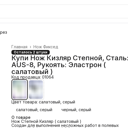
орез
Главная
›
Нож Фиксед
Осталось 2 штуки
Купи Нож Кизляр Степной, Сталь
AUS-8, Рукоять: Эластрон (
салатовый )
Код продавца: 01064
Цвет товара: салатовый, серый
салатовый, серый
черный, серый
О товаре
Нож Степной Кизляр ( салатовый )
Создан для выполнения несложных работ в полевых