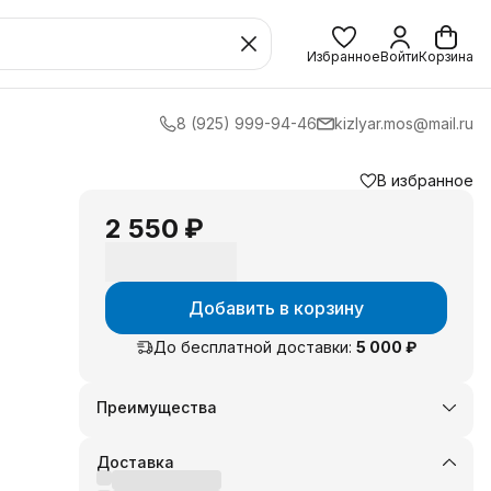
Избранное
Войти
Корзина
8 (925) 999-94-46
kizlyar.mos@mail.ru
В избранное
:
2 550 ₽
Добавить в корзину
До бесплатной доставки:
5 000 ₽
Преимущества
Оплата частями в Сплит
Доставка в пункты выдачи или до двери
Доставка
Удобный возврат