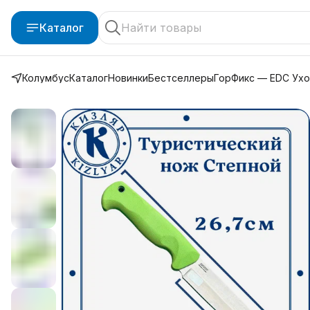
Каталог
Колумбус
Каталог
Новинки
Бестселлеры
ГорФикс — EDC Ух