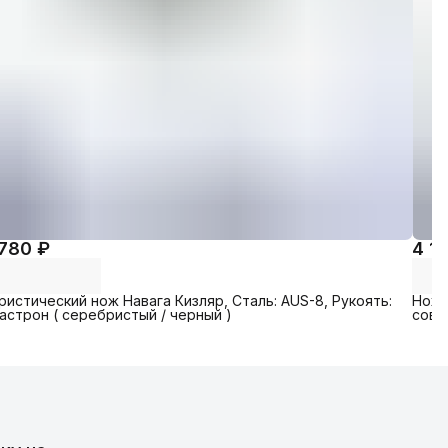
 780 ₽
4 1
ристический нож Навага Кизляр, Cталь: AUS-8, Рукоять:
Нож 
астрон ( серебристый / черный )
сови