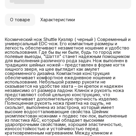
О товаре
Характеристики
Космический нож Shuttle Кизляр ( черный ) Современный и
универсальный EDC-нож. Его компактные размеры и
легкость обеспечивают незаметное ношение и удобство
использования. Где бы вы ни были, будь то город или
полевые выезды, "Шаттл" станет надежным помощником
для выполнения различного рода задач. Нож выполнен в
традициях шейных ножей – представлен в форме когтя
хищного зверя, на шее выглядит как амулет
современного дизайна. Компактная конструкция
обеспечивает комфортное ежедневное ношение и
использование. Небольшой размер рукояти не
сказывается на удобстве хвата – он крепок и надежен
независимо от размера ладони. Клинок и рукоять ножа
представляют собой цельную конструкцию, что
обеспечивает дополнительную прочность изделию.
Полноценная рукоять ножа приятна на ощупь, не
скользит, выполнена из эластрона, который имеет
высокие водоотталкивающие свойства. Шейник
укомплектован ножнами + подвес тек-лок, выполненные
из пластика АБС, который обладает высокими
ударопрочными свойствами, хорошей эластичностью,
износостойкостью и устойчивостью перед
кратковременным нагреванием. Между клинком и