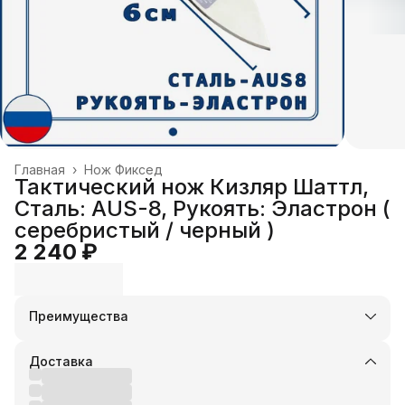
Главная
›
Нож Фиксед
Тактический нож Кизляр Шаттл,
Сталь: АUS-8, Рукоять: Эластрон (
серебристый / черный )
2 240 ₽
Преимущества
Оплата частями в Сплит
Доставка в пункты выдачи или до двери
Доставка
Удобный возврат