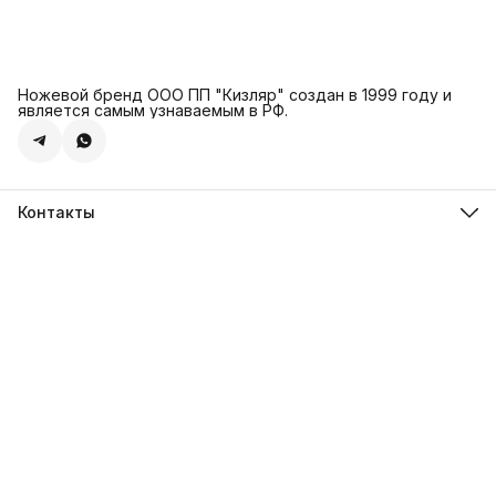
Ножевой бренд ООО ПП "Кизляр" создан в 1999 году и
является самым узнаваемым в РФ.
Контакты
Адрес
г. Москва, Сколковское ш., д. 31С2
Телефон
8 (925) 999-94-46
Режим работы
Пн-Вс, 10:00-18:00
Эл. почта
kizlyar.mos@mail.ru