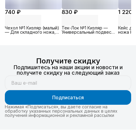
740 ₽
830 ₽
1 220 
Чехол №1 Кизляр (малый)
Тек-Лок №1 Кизляр —
Кейс дл
— Для складного ножа,
Универсальный подвес
ножа Ки
Материал: черная
(модульное крепление
кордура 130x39x16 мм
Tek Lok), клипса на
ремень или MOLLE
Получите скидку
Подпишитесь на наши акции и новости и
получите скидку на следующий заказ
Подписаться
Нажимая «Подписаться», вы даете согласие на
обработку указанных персональных данных в целях
получения информационной и рекламной рассылки