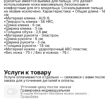
рукоятью имеется выемка для пальца. Это делает
использование ножа максимально безопасным и
комфортным для его владельца. Соскальзывание пальца
на лезвие исключено. Характеристика: • Общая длина - 14
см;
•Материал клинка - AUS-8;
•Твердость клинка - 58 HRC;
•Длина клинка - 6 см;
•Ширина клинка - 3 см;
•Толщина обуха - 3,6 мм;
•Материал рукояти - Эластрон;
•Длина рукояти - 8 см;
•Ширина рукояти - 3 см;
•Толщина рукояти - 1.8 см;
•Материал ножен - ударопрочный ABC-пластик;
•Вес ножа - 70 г / Вес в ножнах - 78 г.
Услуги к товару
Услуги оплачиваются отдельно — свяжемся с вами после
заказа для уточнения деталей и оплаты.
Уточним цену после заказа
Гравировка индивидуальная
В нашем Интернет-Магазине можно
заказать
индивидуализацию
Подробнее
продукции путем нанесения
гравировки
.
Внимание:
товар с гравировкой
возврату или обмену не
подлежит
!
Индивидуальная гравировка выполняется
по полной