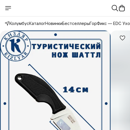
Колумбус
Каталог
Новинки
Бестселлеры
ГорФикс — EDC Ух