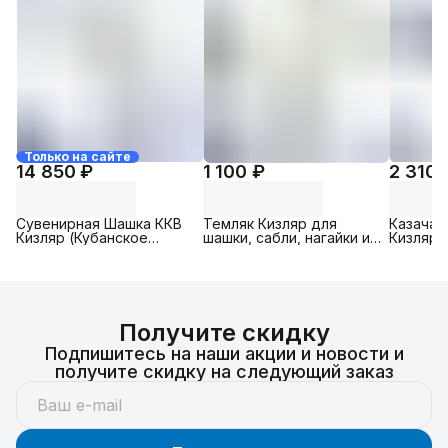
Только на сайте
14 850 ₽
1 100 ₽
2 310 
Сувенирная Шашка ККВ
Темляк Кизляр для
Казачая
Кизляр (Кубанское
шашки, сабли, нагайки и
Кизляр 
казачье войско),
др. ( натуральная кожа )
кинжала
Рукоять: Мельхиор.
универс
Сталь: НЕРЖ.
натурал
Получите скидку
Подпишитесь на наши акции и новости и
получите скидку на следующий заказ