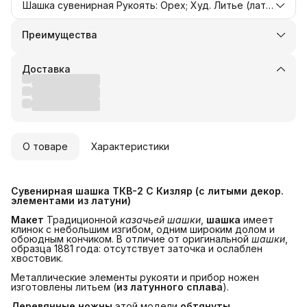
Шашка сувенирная Рукоять: Орех; Худ. Литье (латунь)
Преимущества
Оплата частями в Сплит
Доставка в пункты выдачи или до двери
Доставка
Удобный возврат
О товаре
Характеристики
Сувенирная шашка ТКВ-2 С Кизляр (с литыми декор. 
элементами из латуни)
Макет
Традиционной
казачьей шашки
,
шашка
имеет
клинок с небольшим изгибом, одним широким долом и
обоюдным кончиком. В отличие от оригинальной
шашки
,
образца 1881 года: отсутствует заточка и ослаблен
хвостовик.
Металлические элементы рукояти и прибор ножен
изготовлены литьем (
из латунного сплава
).
Деревянные ножны
этой модели
обтянуты 