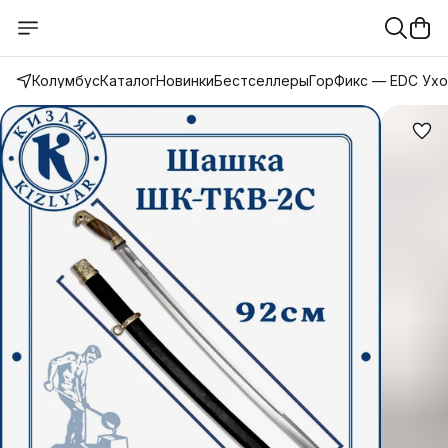
Колумбус
Каталог
Новинки
Бестселлеры
ГорФикс — EDC Ух