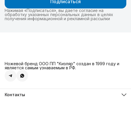
Подписаться
Нажимая «Подписаться», вы даете согласие на
обработку указанных персональных данных в целях
получения информационной и рекламной рассылки
Ножевой бренд ООО ПП "Кизляр" создан в 1999 году и
является самым узнаваемым в РФ.
Контакты
Адрес
г. Москва, Сколковское ш., д. 31С2
Телефон
8 (925) 999-94-46
Режим работы
Пн-Вс, 10:00-18:00
Эл. почта
kizlyar.mos@mail.ru