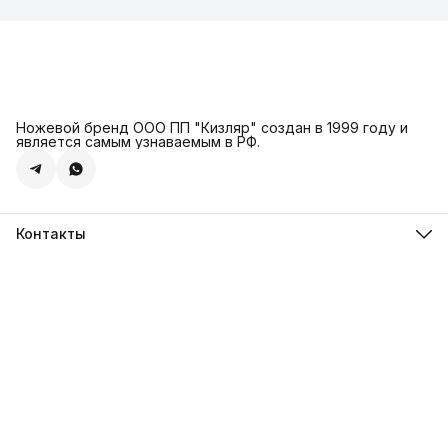
Ножевой бренд ООО ПП "Кизляр" создан в 1999 году и
является самым узнаваемым в РФ.
Контакты
Адрес
г. Москва, Сколковское ш., д. 31С2
Телефон
8 (925) 999-94-46
Режим работы
Пн-Вс, 10:00-18:00
Эл. почта
kizlyar.mos@mail.ru