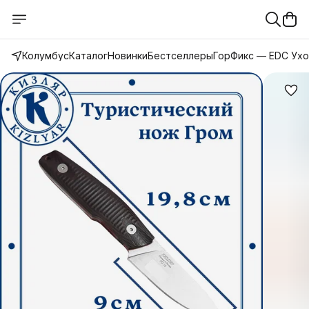
Колумбус
Каталог
Новинки
Бестселлеры
ГорФикс — EDC Ух