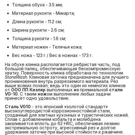
Толщина обуха - 3.5 мм;
Материал рукояти - Микарта;
Длина рукояти - 11.2 см;
Ширина рукояти - 2.6 см;
Толщина рукояти - 1.6 см;
Материал ножен - Телячья кожа;
Вес ножа - 123 г / Вес в ножнах - 173 г.
На обухе клинка располагается ребристая часть, под
большой палец, обеспечивающая бескомпромиссную
хватку. Поверхность клинка обработана по технологии
StoneWash
. Клиновая заточка предназначена для лучшего
проникновения внутрь разрезаемого материала. Рез
выше всяких похвал, ведь это один из немногих клинков
от
ООО ПП Кизляр
выполненых
из
премиальной
стали 
VG-10
. С таким
нож
ом выполнение любых задачи
принесёт одно удовольствие.
Сталь VG10
- это японский «золотой стандарт»
высокоуглеродистой коррозионностойкой стали,
созданный для элитных кухонных и туристических ножей.
Сплав с добавлением кобальта и молибдена
закаливается вплоть до 62 HRC, обеспечивая лезвию
экстремальную остроту, агрессивный рез и долгое
удержание заточки при высокой стойкости к ржавчине.