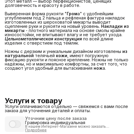
Этот металл — выбор перфекционистов, ценящих
долговечность и красоту в работе.
Выверенная форма рукояти "
Гром
а" с удобнейшим
углублением под 2 пальца и рефленая фактура накладок
изготовленных из шероховатой микарты выводит
сцепление руки и рукояти на новый уровень.
Накладки из 
микарты
- плотного материала на основе смолы крайне
износостойки, не впитывают влагу и не требует ухода.
Цельнометаллическая конструкция
по всей длине
изделия с отверстием под темляк.
Ножны с дерзким и уникальным дизайном изготовлены
из 
натуральной
телячьей
кожи
, имеют погружную
фиксацию рукояти и поясное крепление. Ножны не только
надёжны, но и максимально комфортны, за счет того, что
создают угол удобный для вытаскивания
нож
а.
Услуги к товару
Услуги оплачиваются отдельно — свяжемся с вами после
заказа для уточнения деталей и оплаты.
Уточним цену после заказа
Гравировка индивидуальная
В нашем Интернет-Магазине можно
заказать
индивидуализацию
Подробнее
продукции путем нанесения
гравировки
.