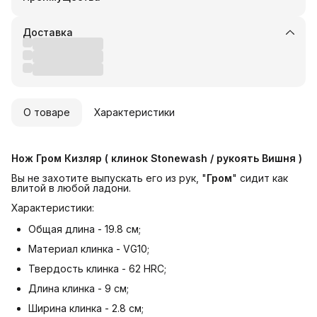
Оплата частями в Сплит
Доставка в пункты выдачи или до двери
Доставка
Удобный возврат
О товаре
Характеристики
Нож Гром Кизляр ( клинок Stonewash / рукоять Вишня )
Вы не захотите выпускать его из рук, "
Гром
" сидит как
влитой в любой ладони.
Характеристики:
Общая длина - 19.8 см;
Материал клинка - VG10;
Твердость клинка - 62 HRC;
Длина клинка - 9 см;
Ширина клинка - 2.8 см;