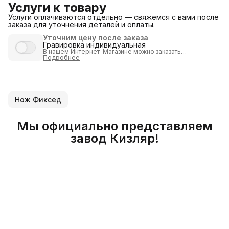
Услуги к товару
Услуги оплачиваются отдельно — свяжемся с вами после
заказа для уточнения деталей и оплаты.
Уточним цену после заказа
Гравировка индивидуальная
В нашем Интернет-Магазине можно
заказать
индивидуализацию
Подробнее
продукции путем нанесения
гравировки
.
Внимание:
товар с гравировкой
возврату или обмену не
подлежит
!
Индивидуальная гравировка выполняется
по полной
предоплате
после согласования изображения или
надписи.
Нож Фиксед
После получения заказа, мы согласуем стоимость и вид
гравировки и вышлем Вам ссылку (на оплату услуги).
Стоит учесть, что
индивидуальная гравировка
может
занять несколько дней. Лучше заказвать
изделия с
Мы официально представляем
гравировкой
зарание!
Стоимость услуги от 1000 рублей
(определяется в
завод Кизляр!
индивидуальном порядке, в зависимости от размера и
сложености работы).