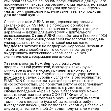
клиновая заточка в основном предназначена для лучшего
проникновения внутрь разрезаемого материала, но также
выдерживает высокие нагрузки при ударах, и нагрузки
«на излом», клинковое изделие замечательно подходит
для полевой кухни
.
Лезвие из стали AUS-8 не подвержено коррозии и
закалено до 57-59 HRC, а с помощью обработки
StoneWash
на поверхности клинка маскирует коцки и
царапины — важно
для выживания
и длительного
использования.
Сталь AUS-8
разработана в Японии в 1934
году. Сплав зарекомендовал себя как золотая середина
универсальности, из-за чего такой клинок легко
поддаётся заточке и не подвержен коррозии. Лезвия из
такой стали способны долго сохранять остроту и
выдерживать интенсивное использование без
значительной деформации или износа.
Хваткая рукоять:
Нож Вектор,
с фактурной
прорезиненной рукояткой, благодаря такой ручке
клинковое изделие можно применять множество
эффективных хватов. Углубления помогут удерживать
нож
даже в самых суровых условиях, а резинопластик
ELASTRON G отличается высокой практичностью и
износостойкостью. Его пористая фактура обеспечивает
хорошую и уверенную цепкость с рукоятью даже в
случае попадания жира на руки. Эластрон уже можно
сказать визитная карточка ООО ПП "
Кизляр
", он не
скользит, приятный теплый в руке. В рукояти имеется
темлячное отверстие (уже обязательный атрибут
Кизлярских ножей
), оно позволяет, используя петлю из
шнура в качестве мягкой D-Гарды, получить не менее