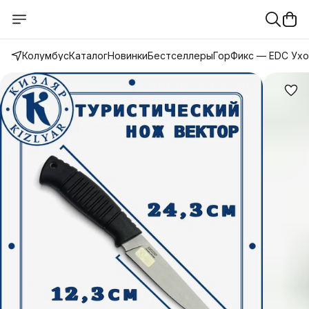
Колумбус
Каталог
Новинки
Бестселлеры
ГорФикс — EDC Ух