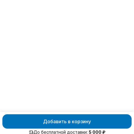
Пн-Вс, 10:00-18:00
Эл. почта
kizlyar.mos@mail.ru
Добавить в корзину
ⓒ Московский офис ООО ПП "Кизляр"
Политика конфиденциа
До бесплатной доставки:
5 000 ₽