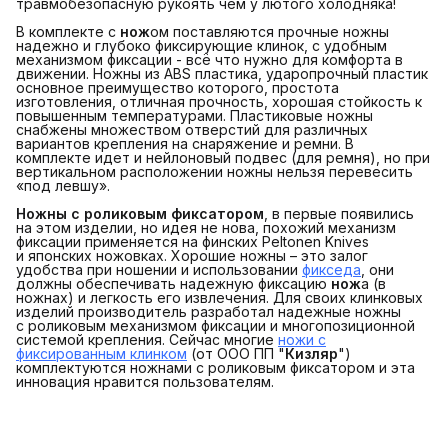
травмобезопасную рукоять чем у лютого холодняка!
В комплекте с
нож
ом поставляются прочные ножны
надежно и глубоко фиксирующие клинок, с удобным
механизмом фиксации - всё что нужно для комфорта в
движении. Ножны из ABS пластика, ударопрочный пластик
основное преимущество которого, простота
изготовления, отличная прочность, хорошая стойкость к
повышенным температурами. Пластиковые ножны
снабжены множеством отверстий для различных
вариантов крепления на снаряжение и ремни. В
комплекте идет и нейлоновый подвес (для ремня), но при
вертикальном расположении ножны нельзя перевесить
«под левшу».
Ножны с роликовым фиксатором
, в первые появились
на этом изделии, но идея не нова, похожий механизм
фиксации применяется на финских Peltonen Knives
и японских ножовках. Хорошие ножны – это залог
удобства при ношении и использовании
фикседа
, они
должны обеспечивать надежную фиксацию
нож
а (в
ножнах) и легкость его извлечения. Для своих клинковых
изделий производитель разработал надежные ножны
с роликовым механизмом фиксации и многопозиционной
системой крепления. Сейчас многие
ножи с
фиксированным клинком
(от ООО ПП "
Кизляр
")
комплектуются ножнами с роликовым фиксатором и эта
инновация нравится пользователям.