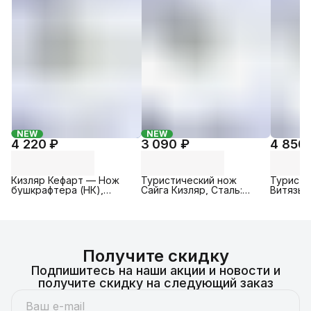
NEW
NEW
4 220 ₽
3 090 ₽
4 850
Кизляр Кефарт — Нож
Туристический нож
Туристи
бушкрафтера (НК),
Сайга Кизляр, Cталь:
Витязь К
Рукоять: Древесина
AUS-8, Рукоять:
Сталь: А
ореха (новый формат)
Эластрон ( серебристый
Эластр
/ черный )
Получите скидку
Подпишитесь на наши акции и новости и
получите скидку на следующий заказ