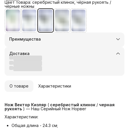
Цвет товара: серебристый клинок, чёрная рукоять /
чёрные ножны
Преимущества
Оплата частями в Сплит
Доставка в пункты выдачи или до двери
Доставка
Удобный возврат
О товаре
Характеристики
Нож Вектор Кизляр
(
серебристый клинок
/
черная 
рукоять
) — Наш Серийный Нож Норвег
Характеристики:
Общая длина - 24.3 см;