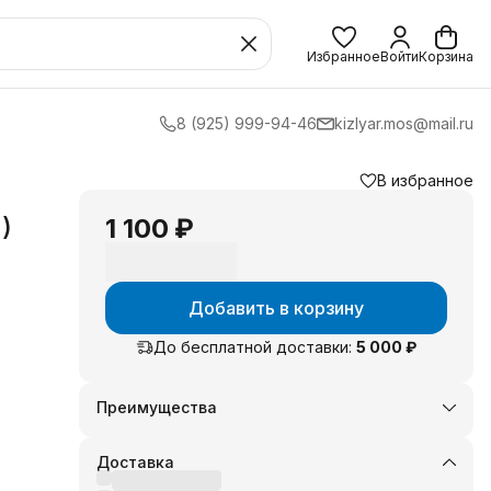
Избранное
Войти
Корзина
8 (925) 999-94-46
kizlyar.mos@mail.ru
В избранное
,
)
1 100 ₽
Добавить в корзину
ать
До бесплатной доставки:
5 000 ₽
ной
 за
Преимущества
ет
Оплата частями в Сплит
Доставка в пункты выдачи или до двери
ет
Доставка
Удобный возврат