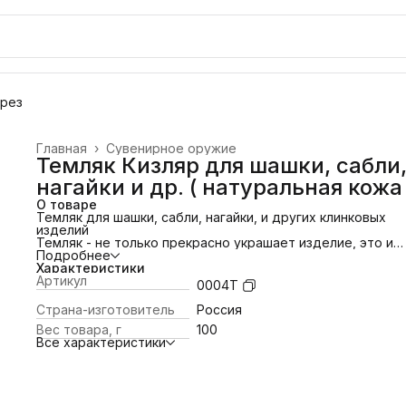
орез
Главная
›
Сувенирное оружие
Темляк Кизляр для шашки, сабли
нагайки и др. ( натуральная кожа 
О товаре
Темляк для шашки, сабли, нагайки, и других клинковых
изделий
Темляк
- не только прекрасно украшает изделие, это и
полезный аксессуар
Подробнее
благодаря которому его легко дост
и удобно держать в руке.
Характеристики
У такой
Артикул
подвески
есть и практическая польза - это
0004T
увеличение сцепления с вашей ладонью. Ведь при долж
сноровке вы сможете эффектно, а главное эффективно,
Страна-изготовитель
Россия
выхватить из ножен или кармана ваше клинковое изделие
Вес товара, г
100
темляк
.
Все характеристики
Темляк
имеет множество применимых функций: исключа
потерю или выскальзывание, предотвращает попадание
ладони на лезвие, увеличивает рычаг при рубке, усилива
рычаг и т.д.
Всё конечно же зависит от поставленных задач.