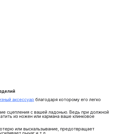
Характеристики:
Длинна - 50 см;
Ширина ленты - 1,4 см;
Толщина ленты - 1,5 мм;
Цвет - чёрный;
Материал - натуральная кожа;
Вес бусины - 100 г.
Мы гарантируем качество Кизляр и оригинальность
продукции, тщательно проверяем товар на брак.
изделий
езный аксессуар
благодаря которому его легко
ение сцепления с вашей ладонью. Ведь при должной
атить из ножен или кармана ваше клинковое
отерю или выскальзывание, предотвращает
силивает рычаг и т.д.