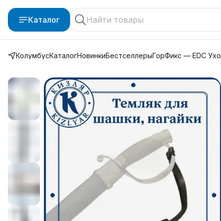
Каталог
Колумбус
Каталог
Новинки
Бестселлеры
ГорФикс — EDC Ух