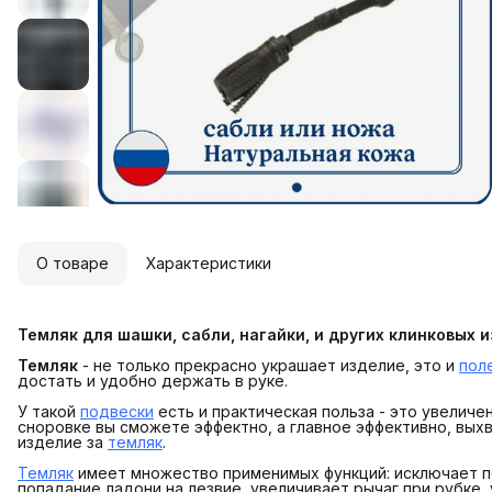
О товаре
Характеристики
Темляк для шашки, сабли, нагайки, и других клинковых 
Темляк
- не только прекрасно украшает изделие, это и
пол
достать и удобно держать в руке.
У такой
подвески
есть и практическая польза - это увелич
сноровке вы сможете эффектно, а главное эффективно, выхв
изделие за
темляк
.
Темляк
имеет множество применимых функций: исключает п
попадание ладони на лезвие, увеличивает рычаг при рубке, у