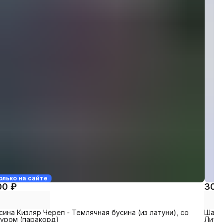
олько на сайте
00 ₽
30 
сина Кизляр Череп - Темлячная бусина (из латуни), со
Шашк
уром (паракорд)
Лить