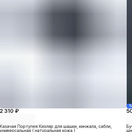
Т
2 310 ₽
5
Казачая Портупея Кизляр для шашки, кинжала, сабли,
Бу
универсальная ( натуральная кожа )
шн