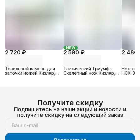
NEW
2 720 ₽
2 590 ₽
2 480
Точильный камень для
Тактический Триумф -
Нож скл
заточки ножей Кизляр,
Скелетный нож Кизляр,
НСК-3, 
на подставке,
Cталь: AUS-8, Ножны:
орех, С
двухсторонний 240 /
Пластик
1000 грит
Получите скидку
Подпишитесь на наши акции и новости и
получите скидку на следующий заказ