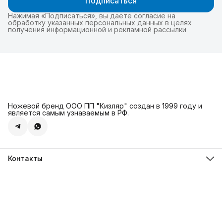
Подписаться
Нажимая «Подписаться», вы даете согласие на
обработку указанных персональных данных в целях
получения информационной и рекламной рассылки
Ножевой бренд ООО ПП "Кизляр" создан в 1999 году и
является самым узнаваемым в РФ.
Контакты
Адрес
г. Москва, Сколковское ш., д. 31С2
Телефон
8 (925) 999-94-46
Режим работы
Пн-Вс, 10:00-18:00
Эл. почта
kizlyar.mos@mail.ru