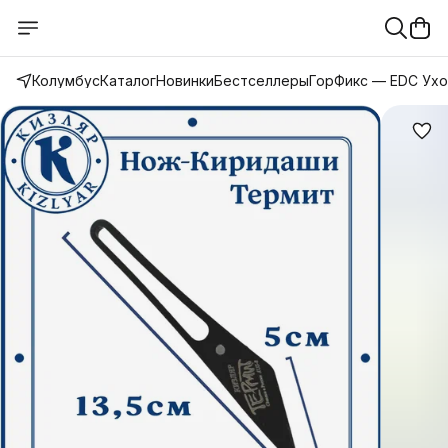
Колумбус
Каталог
Новинки
Бестселлеры
ГорФикс — EDC Ух