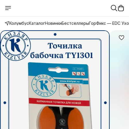
Колумбус
Каталог
Новинки
Бестселлеры
ГорФикс — EDC Ух