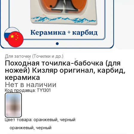
Для заточки (Точилки и др.)
Главная
›
Аксессуары для ножей и мультитулов
›
Походная точилка-бабочка (для
ножей) Кизляр оригинал, карбид,
керамика
Нет в наличии
Код продавца: TY1301
Цвет товара: оранжевый, черный
оранжевый, черный