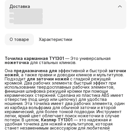
Доставка
О товаре
Характеристики
Точилка карманная TY1301
— Это универсальная
ножеточка
для стальных клинков.
Она
предназначена для
эффективной и быстрой
заточки 
ножей
, а также правки и доводки клинков и мультитулов.
Подходит
для заточки ножей
с гладкой режущей
кромкой. Два рабочих элемента: быстрый эффект при
использовании твердосплавных рабочих элементов,
финишная шлифовка режущей кромки при помощи
керамических стержней. Сделана из пластика ABS имеет
отверстие (под шнур или цепочку) для удобства
ношения. Эта точилка имеет два рабочих элемента, один
из карбида вольфрама для обычной заточки и второй
керамический, для более тонкой подводки. Инструмент
легки, яркий цвет облегчает поиск ножеточки в случае
потери. В целом,
Кизляр TY1301
— это надежная и
удобная точилка для ножей и мультитулов, которая
станет незаменимым аксессуаром для любителей