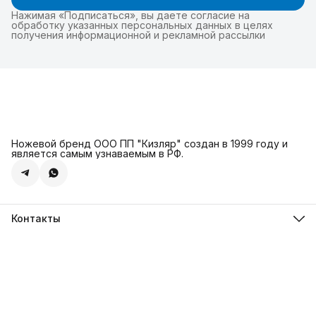
Нажимая «Подписаться», вы даете согласие на
обработку указанных персональных данных в целях
получения информационной и рекламной рассылки
Ножевой бренд ООО ПП "Кизляр" создан в 1999 году и
является самым узнаваемым в РФ.
Контакты
Адрес
г. Москва, Сколковское ш., д. 31С2
Телефон
8 (925) 999-94-46
Режим работы
Пн-Вс, 10:00-18:00
Эл. почта
kizlyar.mos@mail.ru