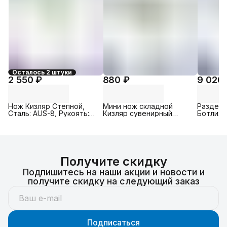
Осталось 2 штуки
2 550 ₽
880 ₽
9 020
Нож Кизляр Степной,
Мини нож складной
Раздело
Сталь: AUS-8, Рукоять:
Кизляр сувенирный
Ботлих, 
Эластрон ( салатовый )
брелок Стерх, Рукоять:
Граб (ш
Орех, Сталь: AUS-8
AUS-8
Получите скидку
Подпишитесь на наши акции и новости и
получите скидку на следующий заказ
Подписаться