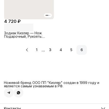
4 720 ₽
Зодиак Кизляр — Нож
Подарочный, Рукоять:
Дерево (орех), Cталь:
AUS-8 (рисунок на клинке)
…
1
3
4
5
6
Ножевой бренд ООО ПП "Кизляр" создан в 1999 году и
является самым узнаваемым в РФ.
Контакты