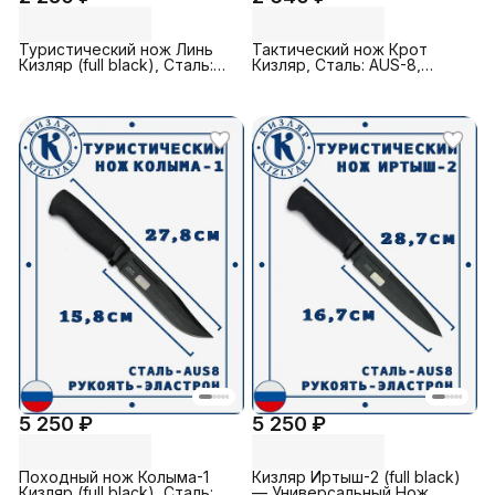
Туристический нож Линь
Тактический нож Крот
Кизляр (full black), Cталь:
Кизляр, Cталь: AUS-8,
AUS-8, Рукоять: Эластрон
Рукоять: ABC-Пластик;
Сталь
5 250 ₽
5 250 ₽
Походный нож Колыма-1
Кизляр Иртыш-2 (full black)
Кизляр (full black), Cталь:
— Универсальный Нож