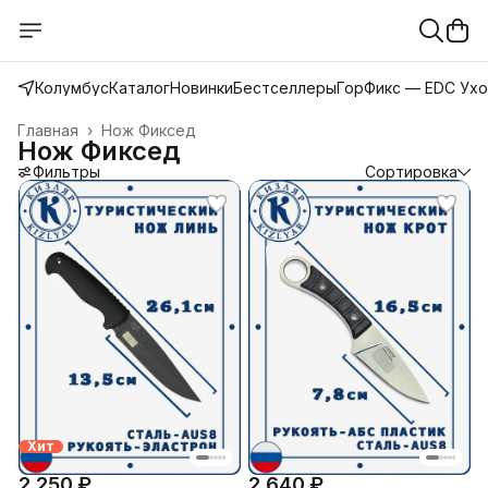
Колумбус
Каталог
Новинки
Бестселлеры
ГорФикс — EDC Ух
Главная
›
Нож Фиксед
Нож Фиксед
Фильтры
Сортировка
Хит
2 250 ₽
2 640 ₽