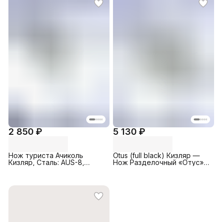
2 850 ₽
5 130 ₽
Нож туриста Ачиколь
Otus (full black) Кизляр —
Кизляр, Сталь: AUS-8,
Нож Разделочный «Отус»,
Рукоять: Эластрон (
Сталь: D-2; Рукоять:
серебристый / черный )
Эластрон